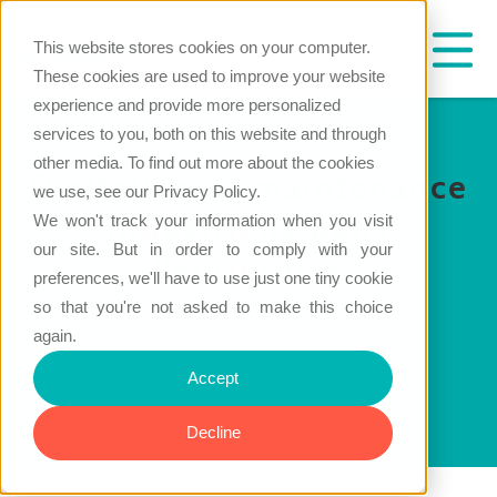
This website stores cookies on your computer.
These cookies are used to improve your website
experience and provide more personalized
services to you, both on this website and through
other media. To find out more about the cookies
Digitaliser la maintenance
we use, see our Privacy Policy.
industrielle dans
We won't track your information when you visit
our site. But in order to comply with your
l’entreprise
preferences, we'll have to use just one tiny cookie
so that you're not asked to make this choice
31 juillet 2024
again.
Accept
Decline